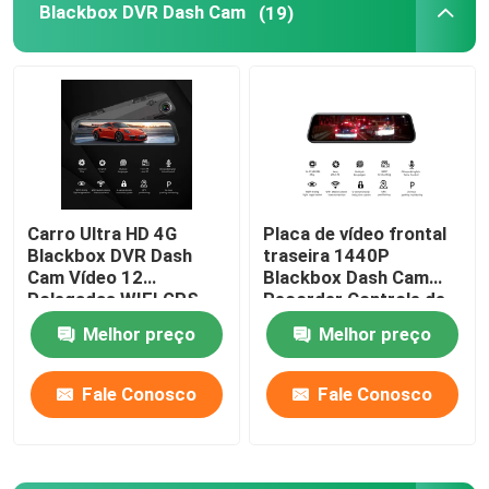
Blackbox DVR Dash Cam
(19)
Produtos
Show de RV
Câmera DVR para carro
Carro Ultra HD 4G
Placa de vídeo frontal
Blackbox DVR Dash
traseira 1440P
DVR de carro 4G
Cam Vídeo 12
Blackbox Dash Cam
Polegadas WIFI GPS
Recorder Controle de
Track Sony IMX335
voz AI
Melhor preço
Melhor preço
Blackbox DVR Dash Cam
Fale Conosco
Fale Conosco
4K GPS Dash Cam
Filmadora para carro FHD 1080P