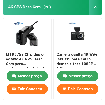
4K GPS Dash Cam
(20)
Blackbox DVR Full HD 1080P
Dash Cam Recorder
Dash Cam WIFI GPS
MTK6753 Chip duplo
Câmera oculta 4K WiFi
Câmera de painel ativada por movimento
ao vivo 4K GPS Dash
IMX335 para carro
Cam para
dentro e fora 1080P
rastreamento de frota
170 graus
Câmera de painel GPS
de carros
Melhor preço
Melhor preço
estacionados
Câmera de painel sem fio
Fale Conosco
Fale Conosco
Câmera de painel montada no painel