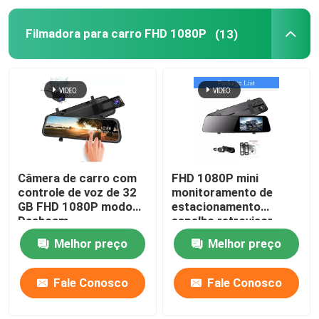
Filmadora para carro FHD 1080P
(13)
Painel do Carplay
Câmera de carro com
FHD 1080P mini
controle de voz de 32
monitoramento de
GB FHD 1080P modo
estacionamento
Dashcam
espelho retrovisor
estacionamento IP57 à
gravador de carro
Melhor preço
Melhor preço
prova d'água
câmera de lente dupla
5V
Fale Conosco
Fale Conosco