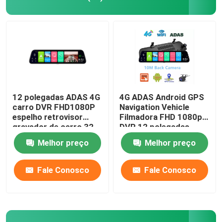
12 polegadas ADAS 4G
4G ADAS Android GPS
carro DVR FHD1080P
Navigation Vehicle
espelho retrovisor
Filmadora FHD 1080p
gravador de carro 32
DVR 12 polegadas
GB navegação GPS
Melhor preço
Melhor preço
Casa
Fale Conosco
Fale Conosco
Quem Somos
Contatos