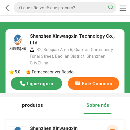
Shenzhen Xinwangxin Technology Co.,
Ltd.
B2, Subqiao Area 6, Qiaotou Community,
Fuhai Street, Bao 'an District, Shenzhen
City,China
5.0
Fornecedor verificado
Ligue agora
Fale Conosco
produtos
Sobre nós
Shenzhen Xinwangxin