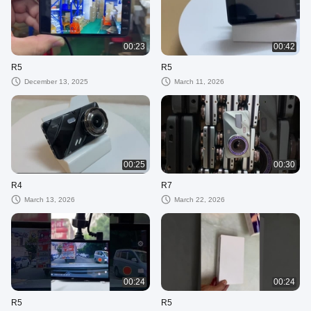
00:23
00:42
R5
R5
December 13, 2025
March 11, 2026
00:25
00:30
R4
R7
March 13, 2026
March 22, 2026
00:24
00:24
R5
R5