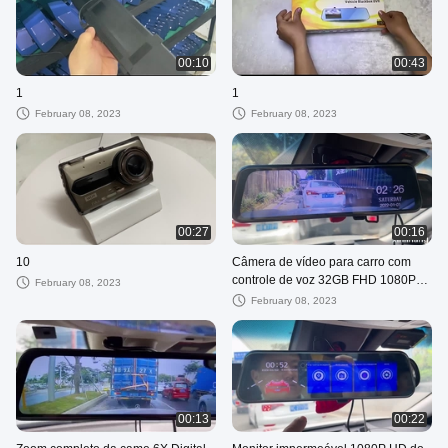
00:10
00:43
1
1
February 08, 2023
February 08, 2023
00:27
00:16
10
Câmera de vídeo para carro com
controle de voz 32GB FHD 1080P
February 08, 2023
modo Dashcam estacionamento
February 08, 2023
IP57 à prova d'água
00:13
00:22