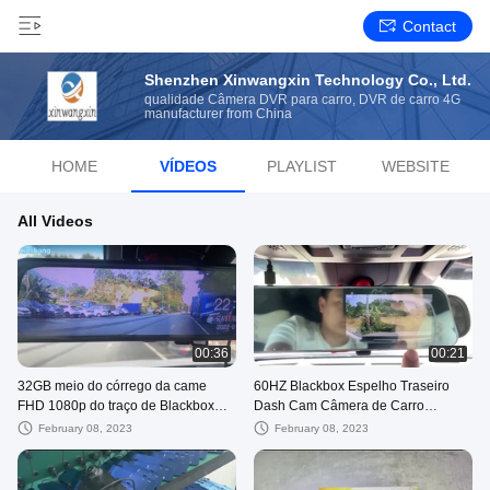
Contact
Shenzhen Xinwangxin Technology Co., Ltd.
qualidade Câmera DVR para carro, DVR de carro 4G
manufacturer from China
HOME
VÍDEOS
PLAYLIST
WEBSITE
All Videos
00:36
00:21
32GB meio do córrego da came
60HZ Blackbox Espelho Traseiro
FHD 1080p do traço de Blackbox
Dash Cam Câmera de Carro
DVR do veículo de 10 polegadas
Conduzindo Gravador de Vídeo
February 08, 2023
February 08, 2023
1080P