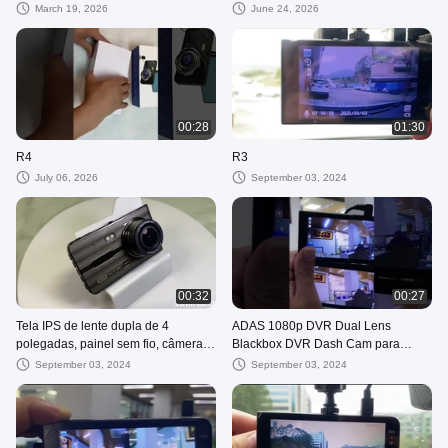
March 19, 2026
June 24, 2026
00:28
01:30
R4
R3
July 06, 2026
September 03, 2024
00:32
00:27
Tela IPS de lente dupla de 4
ADAS 1080p DVR Dual Lens
polegadas, painel sem fio, câmera,
Blackbox DVR Dash Cam para
painel de segurança, filmadora,
gravação em loop de carro
September 03, 2024
September 03, 2024
registrador de vídeo