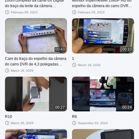
Zoom completo da came 6X Digital
Monitor impermeável 1080P HD do
do traço da lente da câmera
espelho da câmera do carro DVR
completa do carro DVR do écran
IP57
February 08, 2023
February 08, 2023
sensível HD do ODM IPS
00:43
00:10
Cam do traço do espelho da câmera
1
do carro DVR de 4,3 polegadas
March 19, 2026
1080p dianteiro e traseiro
March 19, 2026
00:27
00:24
R10
R6
March 28, 2026
September 03, 2024