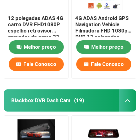
12 polegadas ADAS 4G
4G ADAS Android GPS
carro DVR FHD1080P
Navigation Vehicle
espelho retrovisor
Filmadora FHD 1080p
gravador de carro 32
DVR 12 polegadas
GB navegação GPS
Melhor preço
Melhor preço
Fale Conosco
Fale Conosco
Blackbox DVR Dash Cam
(19)