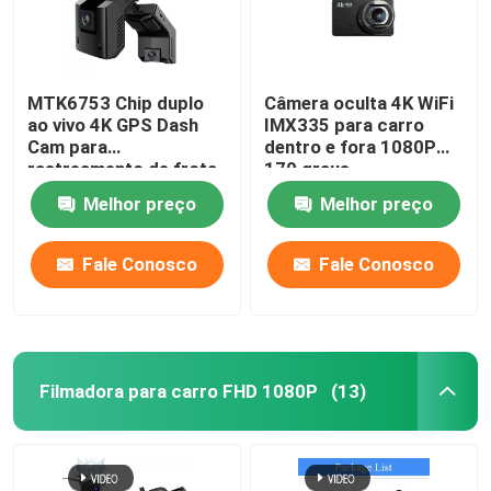
MTK6753 Chip duplo
Câmera oculta 4K WiFi
ao vivo 4K GPS Dash
IMX335 para carro
Cam para
dentro e fora 1080P
rastreamento de frota
170 graus
de carros
Melhor preço
Melhor preço
estacionados
Fale Conosco
Fale Conosco
Filmadora para carro FHD 1080P
(13)