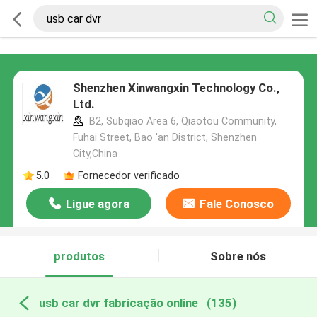
Shenzhen Xinwangxin Technology Co.,
Ltd.
B2, Subqiao Area 6, Qiaotou Community,
Fuhai Street, Bao 'an District, Shenzhen
City,China
5.0
Fornecedor verificado
Ligue agora
Fale Conosco
produtos
Sobre nós
usb car dvr fabricação online
(135)