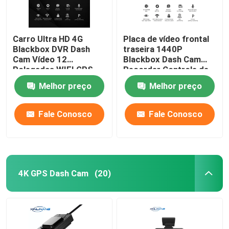
Carro Ultra HD 4G
Placa de vídeo frontal
Blackbox DVR Dash
traseira 1440P
Cam Vídeo 12
Blackbox Dash Cam
Polegadas WIFI GPS
Recorder Controle de
Track Sony IMX335
voz AI
Melhor preço
Melhor preço
Fale Conosco
Fale Conosco
4K GPS Dash Cam
(20)