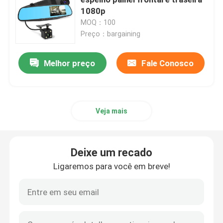
1080p
MOQ：100
DVR de carro 4G
Preço：bargaining
Blackbox DVR Dash Cam
Melhor preço
Fale Conosco
4K GPS Dash Cam
Veja mais
Filmadora para carro FHD 1080P
Deixe um recado
Blackbox DVR Full HD 1080P
Ligaremos para você em breve!
Dash Cam Recorder
Dash Cam WIFI GPS