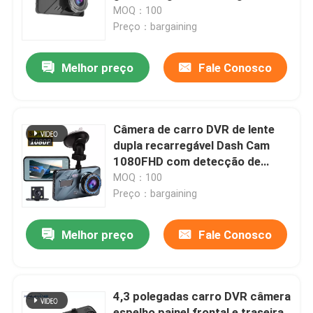
MOQ：100
Preço：bargaining
Quem Somos
Melhor preço
Fale Conosco
Fábrica
Controle de Qualidade
Câmera de carro DVR de lente
dupla recarregável Dash Cam
1080FHD com detecção de
Fale Conosco
movimento G-Sensor
MOQ：100
Preço：bargaining
notícias
Melhor preço
Fale Conosco
Todos os casos
4,3 polegadas carro DVR câmera
Câmera DVR para carro
espelho painel frontal e traseira