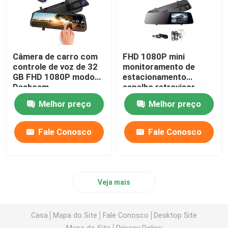
Câmera de carro com
FHD 1080P mini
controle de voz de 32
monitoramento de
GB FHD 1080P modo
estacionamento
Dashcam
espelho retrovisor
estacionamento IP57 à
gravador de carro
Melhor preço
Melhor preço
prova d'água
câmera de lente dupla
5V
Fale Conosco
Fale Conosco
Veja mais
Casa
Mapa do Site
Fale Conosco
Desktop Site
Mapa do Site
Privacy Policy