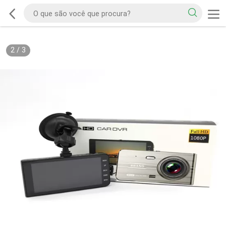
2
/
3