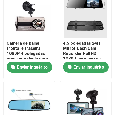
Quem Somos
Fábrica
Câmera de painel
4,5 polegadas 24H
Controle de Qualidade
frontal e traseira
Mirror Dash Cam
1080P 4 polegadas
Recorder Full HD
com lente dupla para
1080P para carros
Fale Conosco
carro interno
Enviar inquérito
Enviar inquérito
notícias
Todos os casos
Câmera DVR para carro