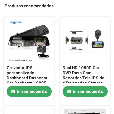
Produtos recomendados
Gravador IPS
Dual HD 1080P Car
personalizado
DVR Dash Cam
Dashboard Dashcam
Recorder Tela IPS de
Casa
Car Dashcam 1080P
4 Polegadas Câmera
DVR
Frontal e Traseira
Enviar inquérito
Enviar inquérito
Produtos
Show de RV