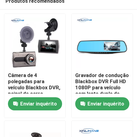
Produtos recomendados
Câmera de 4
Gravador de condução
polegadas para
Blackbox DVR Full HD
veículo Blackbox DVR,
1080P para veículo
painel de carro,
com lente dupla de
Casa
gravador de direção
4,3"
Enviar inquérito
Enviar inquérito
Produtos
Show de RV