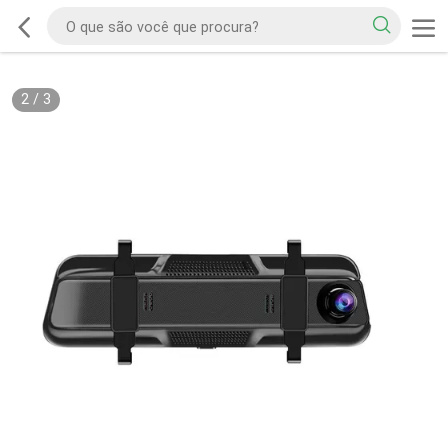
2
/
3