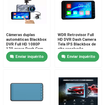
Quem Somos
Fábrica
Câmeras duplas
WDR Retrovisor Full
automáticas Blackbox
HD DVR Dash Camera
Controle de Qualidade
DVR Full HD 1080P
Tela IPS Blackbox de
170 graus Dash Cam
alta resolução
IPS tela sensível ao
Enviar inquérito
Enviar inquérito
Fale Conosco
toque
notícias
Todos os casos
Câmera DVR para carro