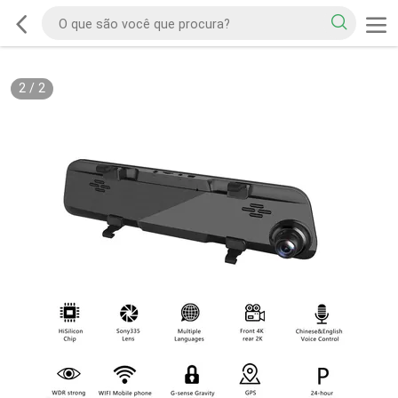
2
/
2