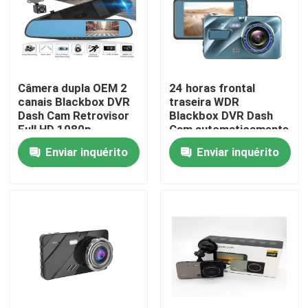
Produtos
Show de RV
Câmera dupla OEM 2
24 horas frontal
canais Blackbox DVR
traseira WDR
Dash Cam Retrovisor
Blackbox DVR Dash
Câmera DVR para carro
Full HD 1080p
Cam automaticamente
Enviar inquérito
Enviar inquérito
DVR de carro 4G
Blackbox DVR Dash Cam
4K GPS Dash Cam
Filmadora para carro FHD 1080P