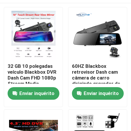
32 GB 10 polegadas
60HZ Blackbox
veículo Blackbox DVR
retrovisor Dash cam
Dash Cam FHD 1080p
câmera de carro
Stream Media
dirigindo gravador de
vídeo 1080P
Casa
Enviar inquérito
Enviar inquérito
Quem Somos
Contatos