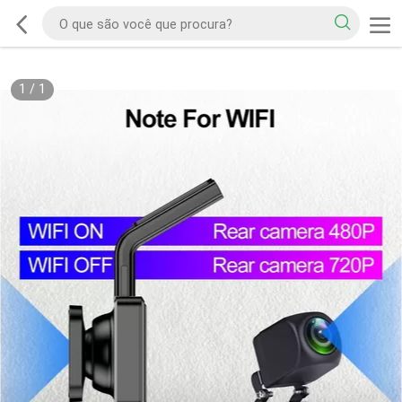
1
/
1