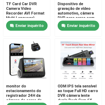
TF Card Car DVR
Dispositivo de
Camera Video
gravação de vídeo
Recorder AVI Format
automotivo, câmera
Quem Somos
Multi Language\
DVR para carro com
bateria de 200 mAh
Enviar inquérito
Enviar inquérito
Fábrica
Controle de Qualidade
Fale Conosco
notícias
monitor do
ODM IPS tela sensível
Todos os casos
estacionamento do
ao toque Full HD carro
registrador 24H da
DVR câmera lente
câmera do carro de
dupla Dash Cam 6X
Câmera DVR para carro
GPS WiFi da came do
zoom digital