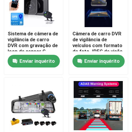
Sistema de câmera de
Câmera de carro DVR
vigilância de carro
de vigilância de
DVR com gravação de
veículos com formato
loop de sensor G
de foto JPEG de visão
noturna
Enviar inquérito
Enviar inquérito
Casa
Produtos
Show de RV